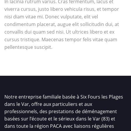
In lacinia rutrum varius. Cras fermentum, lacus et
viverra cursus, justo libero vehicula risus, et tempor
nisi diam vitae mi. Donec vulputate, elit vel
condimentum placerat, augue elit sollicitudin dui, at
convallis dui quam sed nisi. Ut ultrices libero et ex
cursus tristique. Maecenas tempor felis vitae quam
pellentesque suscipit.
Notre entreprise familiale basée à Six Fours les Plages
dans le Var, offre aux particuliers et aux
professionnels, des prestations de déménagement
basées sur l’écoute et le sérieux dans le Var (83) et
dans toute la région PACA avec liaisons régulières